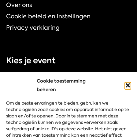
Over ons
Cookie beleid en instellingen
Privacy verklaring
Kies je event
Beurs
Cookie toestemming
Congres
beheren
Bedrijfsevent
Om de beste ervaringen te bieden, gebruiken we
Festival
technologieën zoals cookies om apparaat informatie op te
slaan en/of te openen. Door in te stemmen met deze
technologieën kunnen we gegevens verwerken zoals
surfgedrag of unieke ID's op deze website. Het niet geven
Stel je vraag
of intrekken van toestemming kan een negatief effect