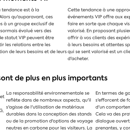
a tendance est à la
Cette tendance à une appro
 Alors qu'auparavant, ces
événements VIP offre aux expo
s à un groupe exclusif de
faire en sorte que chaque vis
ésormais évolué vers des
valorisé. En proposant plusi
e statut VIP peuvent être
offrir à vos clients des expé
r les relations entre les
à leurs besoins et attentes sp
ion de leurs besoins et de leurs
qui se sent valorisé est un cli
d'acheter.
 sont de plus en plus importants
La responsabilité environnementale se
En termes de gou
et
reflète dans de nombreux aspects, qu'il
s'efforcent de f
s'agisse de l'utilisation de matériaux
d'un comporteme
G,
durables dans la conception des stands
Cela va des pra
ou de la promotion d'options de voyage
dialogue ouvert 
neutres en carbone pour les visiteurs. La
prenantes, y comp