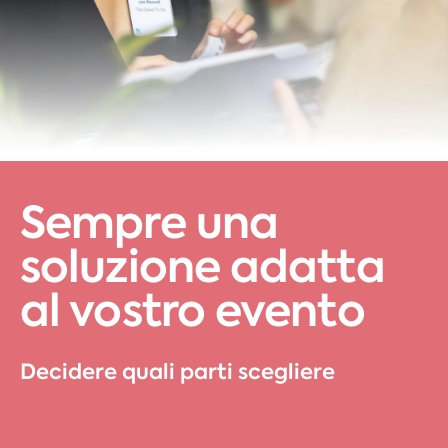
Sempre una
soluzione adatta
al vostro evento
Decidere quali parti scegliere