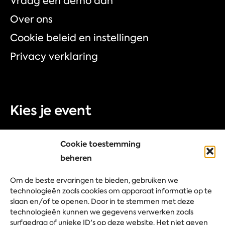
Vraag een demo aan
Over ons
Cookie beleid en instellingen
Privacy verklaring
Kies je event
Beurs
Cookie toestemming
Congres
beheren
Bedrijfsevent
Om de beste ervaringen te bieden, gebruiken we
Festival
technologieën zoals cookies om apparaat informatie op te
slaan en/of te openen. Door in te stemmen met deze
technologieën kunnen we gegevens verwerken zoals
surfgedrag of unieke ID's op deze website. Het niet geven