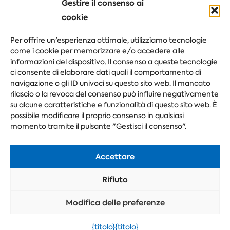
Gestire il consenso ai
Congresso
cookie
Evento aziendale
Per offrire un'esperienza ottimale, utilizziamo tecnologie
Festival
come i cookie per memorizzare e/o accedere alle
informazioni del dispositivo. Il consenso a queste tecnologie
ci consente di elaborare dati quali il comportamento di
navigazione o gli ID univoci su questo sito web. Il mancato
Fai la tua domanda
rilascio o la revoca del consenso può influire negativamente
su alcune caratteristiche e funzionalità di questo sito web. È
possibile modificare il proprio consenso in qualsiasi
momento tramite il pulsante "Gestisci il consenso".
Accettare
Rifiuto
Modifica delle preferenze
{titolo}
{titolo}