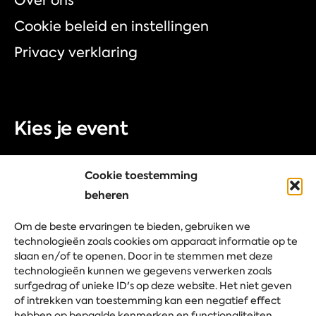
Over ons
Cookie beleid en instellingen
Privacy verklaring
Kies je event
Beurs
Cookie toestemming
Congres
beheren
Bedrijfsevent
Om de beste ervaringen te bieden, gebruiken we
Festival
technologieën zoals cookies om apparaat informatie op te
slaan en/of te openen. Door in te stemmen met deze
technologieën kunnen we gegevens verwerken zoals
surfgedrag of unieke ID's op deze website. Het niet geven
Stel je vraag
of intrekken van toestemming kan een negatief effect
hebben op bepaalde kenmerken en functionaliteiten